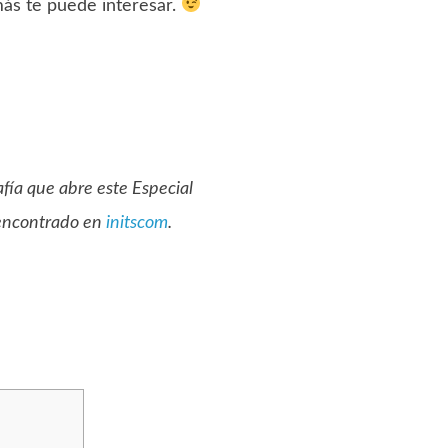
más te puede interesar.
afía que abre este Especial
 encontrado en
initscom
.