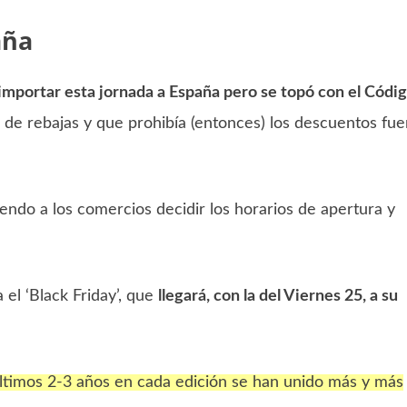
aña
importar esta jornada a España pero se topó con el Códi
os de rebajas y que prohibía (entonces) los descuentos fue
iendo a los comercios decidir los horarios de apertura y
el ‘Black Friday’, que
llegará, con la del Viernes 25, a su
últimos 2-3 años en cada edición se han unido más y más