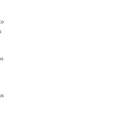
co
s
os
os