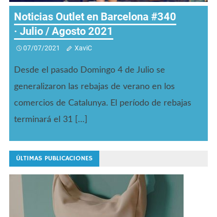
Noticias Outlet en Barcelona #339 ·
Junio 2021
07/06/2021
XaviC
Vuelta al blog después de un año de
inactividad. Son unas mini-Noticias outlet de
bolsillo. Una recopilación para ti que me sirve
para recuperar sensaciones.
ÚLTIMAS PUBLICACIONES