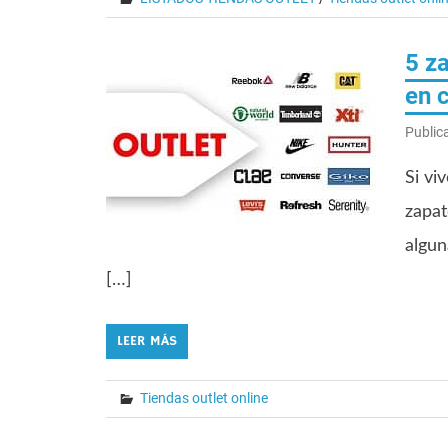
5 za
en 
Public
Si vi
zapat
algun
[…]
LEER MÁS
Tiendas outlet online