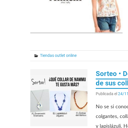
Tiendas outlet online
Sorteo • 
de sus col
Publicada el
24/1
No se si conoc
colgantes, co
y lapislázuli. 