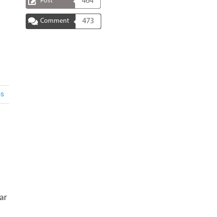
Post
464
Comment
473
os
ar