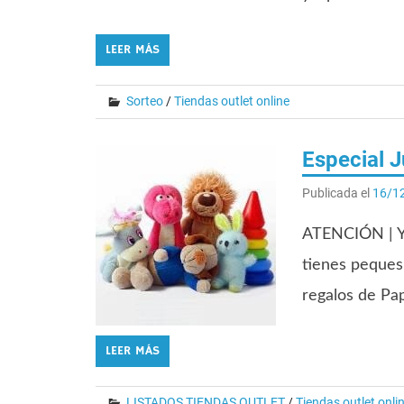
LEER MÁS
Sorteo
/
Tiendas outlet online
Especial 
Publicada el
16/1
ATENCIÓN | Ya
tienes peques
regalos de Pa
LEER MÁS
LISTADOS TIENDAS OUTLET
/
Tiendas outlet onli