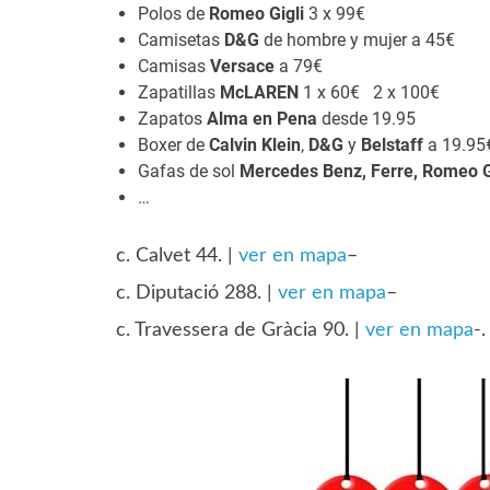
Polos de
Romeo Gigli
3 x 99€
Camisetas
D&G
de hombre y mujer a 45€
Camisas
Versace
a 79€
Zapatillas
McLAREN
1 x 60€ 2 x 100€
Zapatos
Alma en Pena
desde 19.95
Boxer de
Calvin Klein
,
D&G
y
Belstaff
a 19.95
Gafas de sol
Mercedes Benz, Ferre, Romeo Gi
…
c. Calvet 44. |
ver en mapa
–
c. Diputació 288. |
ver en mapa
–
c. Travessera de Gràcia 90. |
ver en mapa
-.