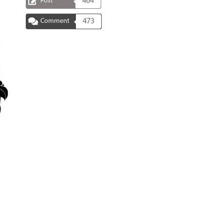
Post
464
Comment
473