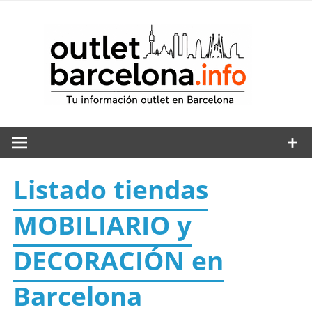
Saltar
al
out
contenido
Listado tiendas
MOBILIARIO y
DECORACIÓN en
Barcelona