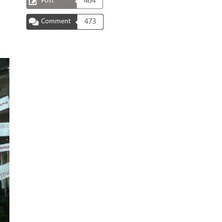
Post
464
Comment
473