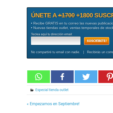
ÚNETE A
+1700
+1800 SUSC
• Recibe GRATIS en tu correo las nuevas publicaci
• Nuevas tiendas outlet, ventas temporales de sto
Teclea aquí tu dirección email:
No compartiré tu email con nadie. | Recibirás un corre
Especial tienda outlet
« Empezamos en Septiembre!
Navegación