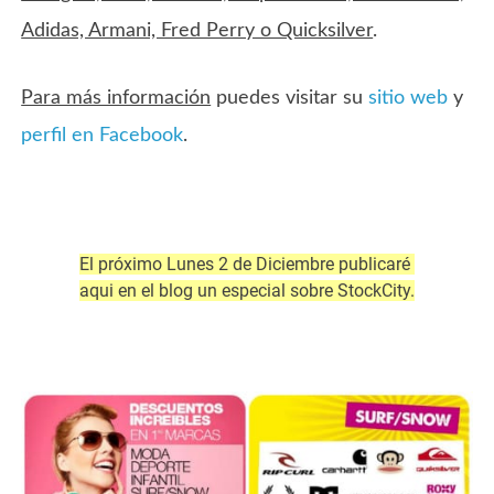
Adidas, Armani, Fred Perry o Quicksilver
.
Para más información
puedes visitar su
sitio web
y
perfil en Facebook
.
El próximo Lunes 2 de Diciembre publicaré
aqui en el blog un especial sobre StockCity.