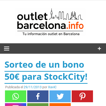
Saltar
al
out
contenido
Sorteo de un bono
50€ para StockCity!
Publicada el
29/11/2013
por
XaviC