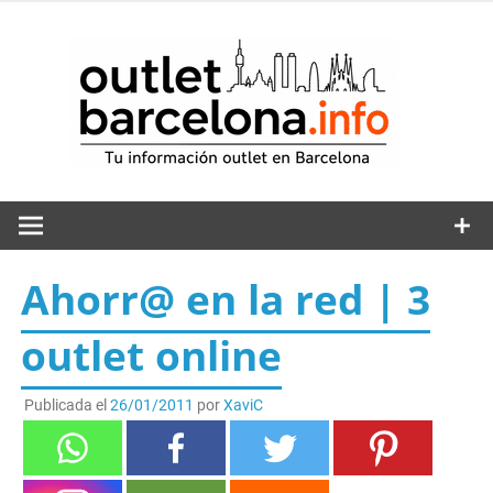
Saltar
al
out
contenido
Ahorr@ en la red | 3
outlet online
Publicada el
26/01/2011
por
XaviC