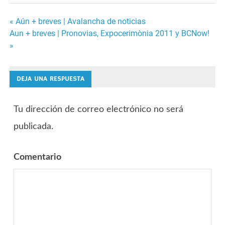
« Aún + breves | Avalancha de noticias
Navegación
Aun + breves | Pronovias, Expocerimònia 2011 y BCNow!
»
de
entradas
DEJA UNA RESPUESTA
Tu dirección de correo electrónico no será
publicada.
Comentario