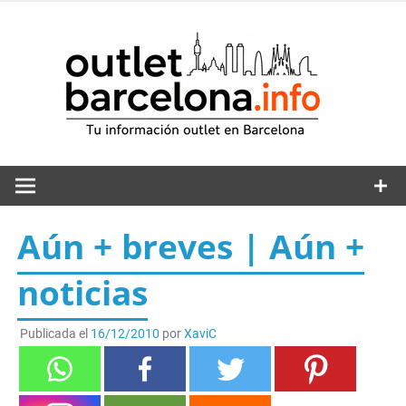
Saltar
al
out
contenido
Aún + breves | Aún +
noticias
Publicada el
16/12/2010
por
XaviC