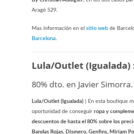
By Christian Audigier
, en los dos casos pa
Aragó 529.
Mas información en el
sitio web
de Barcelo
Barcelona
.
Lula/Outlet (Igualada) 
80% dto. en Javier Simorra
Lula/Outlet (Igualada)
| En esta boutique mu
oportunidad de conseguir
ropa y complemen
descuentos de hasta el 80% sobre los prec
Bandas Rojas, Dismero, Genfins, Miriam 