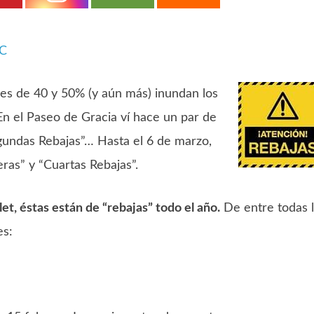
iC
les de 40 y 50% (y aún más) inundan los
 En el Paseo de Gracia ví hace un par de
egundas Rebajas”… Hasta el 6 de marzo,
as” y “Cuartas Rebajas”.
et, éstas están de “rebajas” todo el año.
De entre todas 
es: