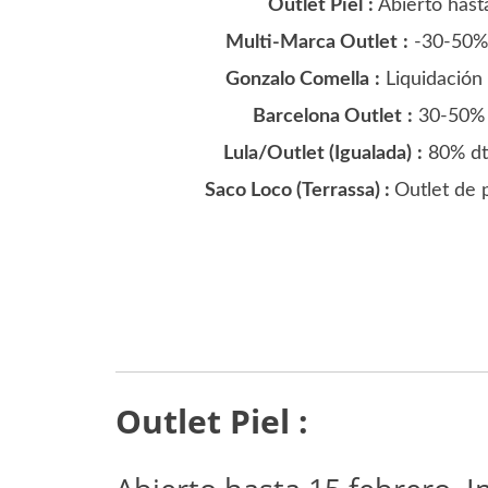
Outlet Piel
:
Abierto hast
Multi-Marca Outlet
:
-30-50% 
Gonzalo Comella
:
Liquidación
Barcelona Outlet
:
30-50% d
Lula/Outlet (Igualada)
:
80% dto
Saco Loco (Terrassa) :
Outlet de 
Outlet Piel :