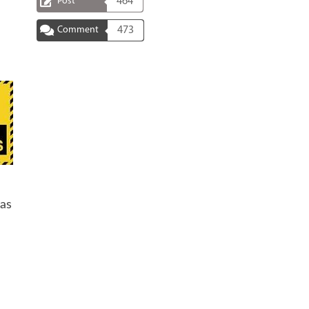
Post
464
Comment
473
las