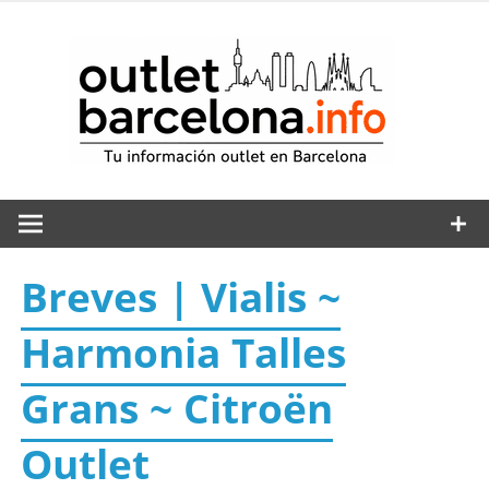
Saltar
al
out
contenido
Breves | Vialis ~
Harmonia Talles
Grans ~ Citroën
Outlet