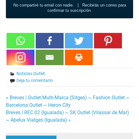
No compartiré tu email con nadie. | Recibirás un correo para
confirmar tu suscripción.
Noticias Outlet
Deja tu comentario
« Breves | Outlet Multi-Marca (Sitges) ~ Fashion Outlet ~
Navegación
Barcelona Outlet ~ Heron City
Breves | REC.02 (Igualada) ~ SK Outlet (Vilassar de Mar)
de
~ Abelux Viatges (Igualada) »
entradas