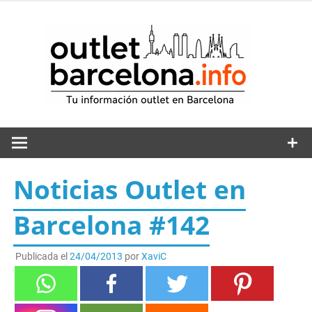
Saltar
al
out
contenido
Noticias Outlet en
Barcelona #142
Publicada el
24/04/2013
por
XaviC