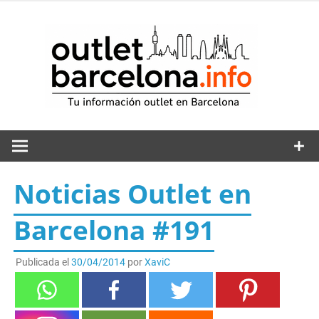
Saltar
al
out
contenido
Noticias Outlet en
Barcelona #191
Publicada el
30/04/2014
por
XaviC