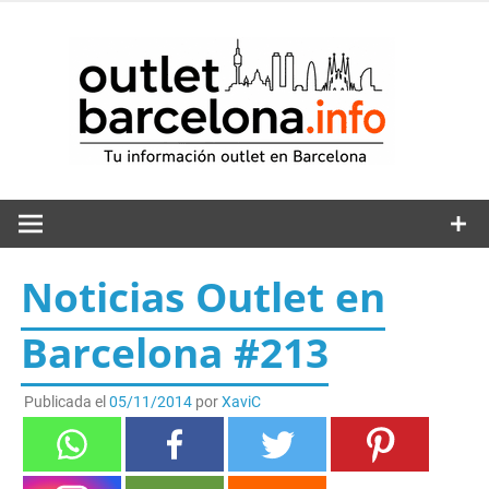
Saltar
al
out
contenido
Noticias Outlet en
Barcelona #213
Publicada el
05/11/2014
por
XaviC