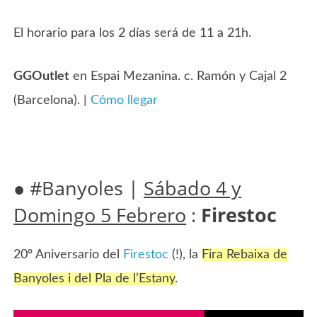
El horario para los 2 días será de 11 a 21h.
GGOutlet
en Espai Mezanina. c. Ramón y Cajal 2
(Barcelona). |
Cómo llegar
● #Banyoles |
Sábado 4 y
Domingo 5 Febrero
:
Firestoc
20º Aniversario del
Firestoc
(!), la
Fira Rebaixa de
Banyoles i del Pla de l’Estany
.