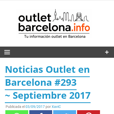
Saltar
al
out
contenido
Noticias Outlet en
Barcelona #293
~ Septiembre 2017
Publicada el
03/09/2017
por
XaviC