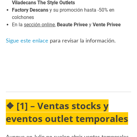
Viladecans The Style Outlets
Factory Descans
y su promoción hasta -50% en
colchones
En la
sección online
,
Beaute Privee
y
Vente Privee
Sigue este enlace
para revisar la información.
❖ [1] – Ventas stocks y
eventos outlet temporales