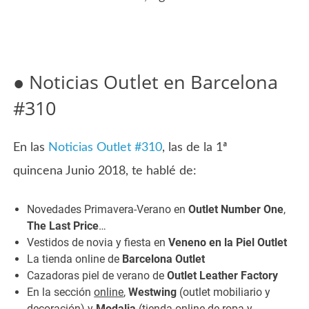
● Noticias Outlet en Barcelona
#310
En las
Noticias Outlet #310
, las de la 1ª
quincena Junio 2018, te hablé de:
Novedades Primavera-Verano en
Outlet Number One
,
The Last Price
…
Vestidos de novia y fiesta en
Veneno en la Piel Outlet
La tienda online de
Barcelona Outlet
Cazadoras piel de verano de
Outlet Leather Factory
En la sección
online
,
Westwing
(outlet mobiliario y
decoración) y
Modalia
(tienda online de ropa y