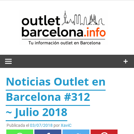
Saltar
al
out
contenido
Noticias Outlet en
Barcelona #312
~ Julio 2018
Publicada el
03/07/2018
por
XaviC