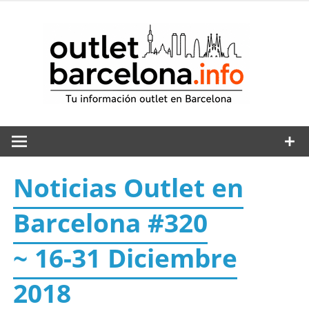
Saltar
al
out
contenido
Noticias Outlet en
Barcelona #320
~ 16-31 Diciembre
2018