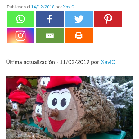
Publicada el
14/12/2018
por
XaviC
Última actualización ·
11/02/2019
por
XaviC