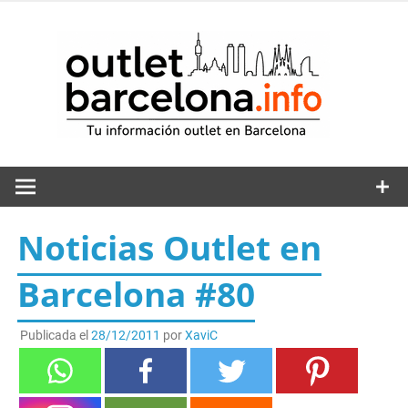
Saltar
al
out
contenido
Noticias Outlet en
Barcelona #80
Publicada el
28/12/2011
por
XaviC