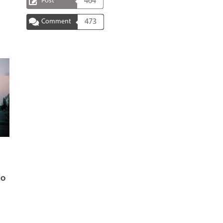
Post
464
Comment
473
do