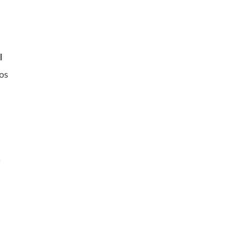
l
os
.