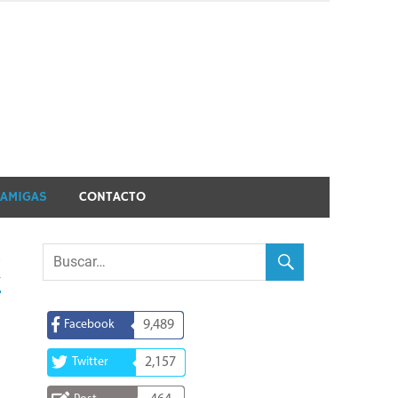
 AMIGAS
CONTACTO
k
Facebook
9,489
Twitter
2,157