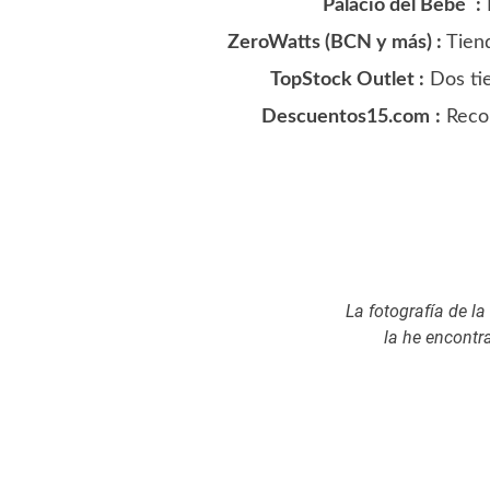
Palacio del Bebé
:
ZeroWatts (BCN y más) :
Tien
TopStock Outlet :
Dos tie
Descuentos15.com
:
Recom
La fotografía de la
la he encontr