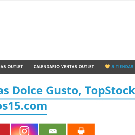
utletbarcelona.info
DAS OUTLET
CALENDARIO VENTAS OUTLET
3 TIENDAS
as Dolce Gusto, TopStoc
os15.com