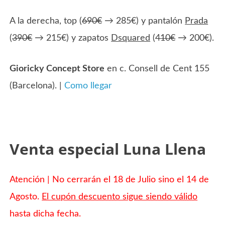
A la derecha, top (
690€
→ 285€) y pantalón
Prada
(
390€
→ 215€) y zapatos
Dsquared
(
410€
→ 200€).
Gioricky Concept Store
en c. Consell de Cent 155
(Barcelona). |
Como llegar
Venta especial Luna Llena
Atención | No cerrarán el 18 de Julio sino el 14 de
Agosto.
El cupón descuento sigue siendo válido
hasta dicha fecha.