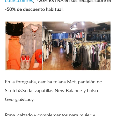
outlet.com/es
),
-20% EXTRA en sus rebajas sobre el
-50% de descuento habitual
.
En la fotografía, camisa tejana Met, pantalón de
Scotch&Soda, zapatillas New Balance y bolso
Georgia&Lucy.
Ropa, calzado y complementos para mujer y