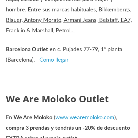
hombre. Entre sus marcas habituales,
Bikkembergs,
Blauer, Antony Morato, Armani Jeans, Belstaff, EA7,
Franklin & Marshall, Petrol…
Barcelona Outlet
en c. Pujades 77-79, 1ª planta
(Barcelona). |
Como llegar
We Are Moloko Outlet
En
We Are Moloko
(
www.wearemoloko.com
),
compra 3 prendas y tendrás un -20% de descuento