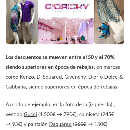
Los descuentos se mueven entre el 50 y el 70%,
siendo superiores en época de rebajas
, en marcas
como
Kenzo, D-Squared, Givenchy, Dior o Dolce &
Gabbana
, siendo superiores en época de rebajas.
A modo de ejemplo, en la foto de la (izquierda) ,
vestido
Gucci
(
1.500€
→ 790€), camiseta (
245€
→ 95€) y pantalón
Dsquared
(
365€
→ 150€).