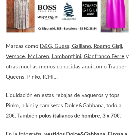
Marcas como
D&G, Guess, Galliano, Roemo Gigli,
Versace, McLaren, Lamborghini, Gianfranco Ferre
y
otras muchas menos conocidas aquí como
Trapper
Queens, Pinko, ICHI…
Liquidación en estas rebajas de vaqueros y tops
Pinko, bikini y camisetas Dolce&Gabbana, todo a
20€. También
polos italianos de hombre, 3 x 70€
.
En la fotografia,
vestidos Dolce&Gabbana. El rosa a