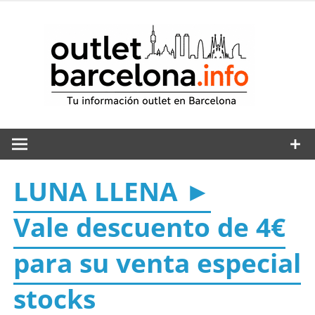
Saltar
al
out
contenido
LUNA LLENA ►
Vale descuento de 4€
para su venta especial
stocks