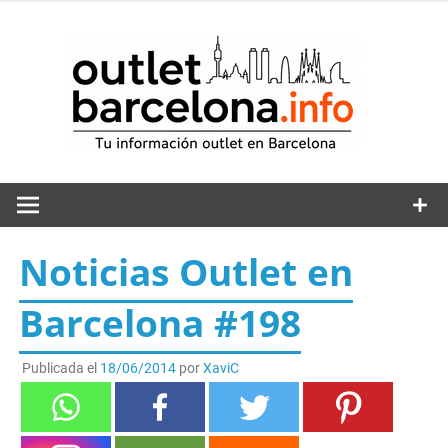
Saltar
al
out
contenido
Noticias Outlet en
Barcelona #198
Publicada el
18/06/2014
por
XaviC