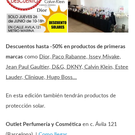
Descuentos hasta -50% en productos de primeras
marcas
como
Dior, Paco Rabanne, Issey Miyake,
Jean Paul Gaultier, D&G, DKNY, Calvin Klein, Estee
Lauder, Clinique, Hugo Boss…
En esta edición también tendrán productos de
protección solar.
Outlet Perfumería y Cosmética
en c. Ávila 121
(Barcelona). |
Como llegar