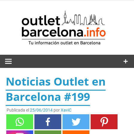
Saltar
al
out
contenido
Noticias Outlet en
Barcelona #199
Publicada el
25/06/2014
por
XaviC