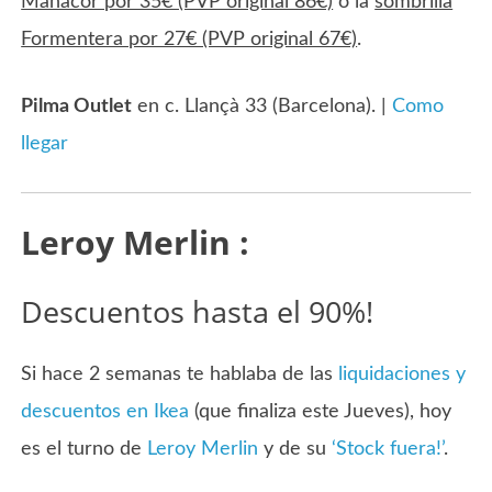
Manacor por 35€ (PVP original 86€)
o la
sombrilla
Formentera por 27€ (PVP original 67€)
.
Pilma Outlet
en c. Llançà 33 (Barcelona). |
Como
llegar
Leroy Merlin :
Descuentos hasta el 90%!
Si hace 2 semanas te hablaba de las
liquidaciones y
descuentos en Ikea
(que finaliza este Jueves), hoy
es el turno de
Leroy Merlin
y de su
‘Stock fuera!’
.