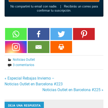
No compartiré tu email con nadie. | Recibirás un correo para
confirmar tu suscripción.
Noticias Outlet
3 comentarios
« Especial Rebajas Invierno –
Navegación
Noticias Outlet en Barcelona #223
Noticias Outlet en Barcelona #225 »
de
entradas
DEJA UNA RESPUESTA