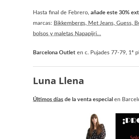
Hasta final de Febrero,
añade este 30% ext
marcas:
Bikkembergs, Met Jeans, Guess, Bur
bolsos y maletas Napapijri…
Barcelona Outlet
en c. Pujades 77-79, 1ª p
Luna Llena
Últimos días
de la venta especial
en Barcel