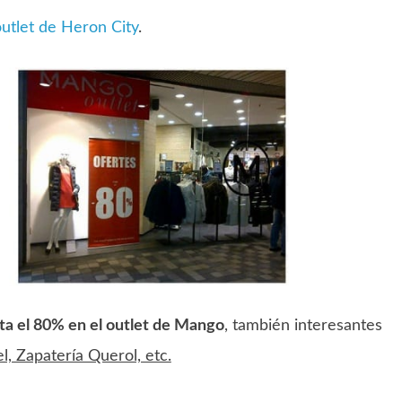
outlet de Heron City
.
ta el 80% en el outlet de Mango
, también interesantes
l, Zapatería Querol, etc.