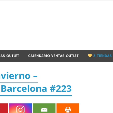
utletbarcelona.info
DAS OUTLET
CALENDARIO VENTAS OUTLET
3 TIENDAS
nvierno –
 Barcelona #223