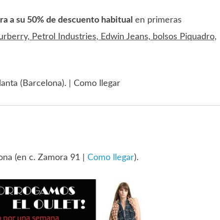
ra a su 50% de descuento habitual
en primeras
berry, Petrol Industries, Edwin Jeans, bolsos Piquadro,
lanta (Barcelona). | Como llegar
ona (en c. Zamora 91 |
Como llegar
).