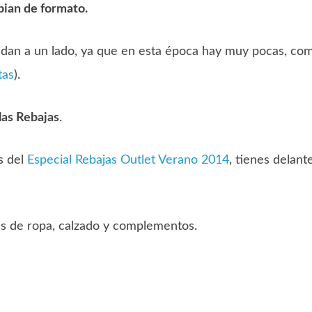
ian de formato.
edan a un lado, ya que en esta época hay muy pocas, co
tas
).
las Rebajas
.
s del
Especial Rebajas Outlet Verano 2014
, tienes delant
as de ropa, calzado y complementos.