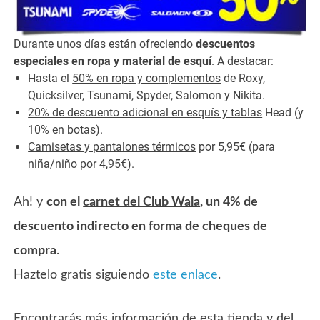
Durante unos días están ofreciendo
descuentos
especiales en ropa y material de esquí
. A destacar:
Hasta el
50% en ropa y complementos
de Roxy,
Quicksilver, Tsunami, Spyder, Salomon y Nikita.
20% de descuento adicional en esquís y tablas
Head (y
10% en botas).
Camisetas y pantalones térmicos
por 5,95€ (para
niña/niño por 4,95€).
Ah! y
con el
carnet del Club Wala
, un 4% de
descuento indirecto en forma de cheques de
compra
.
Haztelo gratis siguiendo
este enlace
.
Encontrarás más información de esta tienda y del